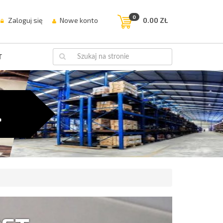
0
Zaloguj się
Nowe konto
0.00 ZŁ
T
…