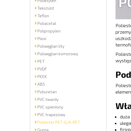
P
Polietylen
Tekstolit
Teflon
Poliacetal
Poliest
Polipropylen
przemyś
uszkodz
Plexi
termofo
Poliwęglan lity
Poliwęglan komorowy
Poliest
występ
PET
PVDF
Pod
PEEK
ABS
Polies
element
Poliuretan
PVC twardy
Wła
PVC spieniony
PVC trapezowy
duża 
Poliester PET-G/A-PET
uleg
fizjo
Guma