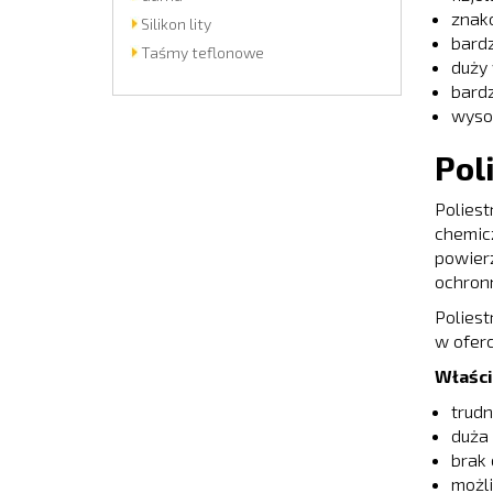
znak
Silikon lity
bardz
Taśmy teflonowe
duży 
bardz
wyso
Pol
Poliest
chemic
powierz
ochron
Poliest
w oferc
Właści
trudn
duża
brak 
możli