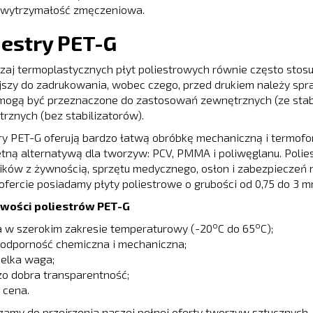
 wytrzymałość zmęczeniowa.
iestry PET-G
zaj termoplastycznych płyt poliestrowych równie często stosuj
jszy do zadrukowania, wobec czego, przed drukiem należy spraw
mogą być przeznaczone do zastosowań zewnętrznych (ze stabi
znych (bez stabilizatorów).
try PET-G oferują bardzo łatwą obróbkę mechaniczną i termof
tną alternatywą dla tworzyw: PCV, PMMA i poliwęglanu. Polie
ków z żywnością, sprzętu medycznego, osłon i zabezpieczeń m
ofercie posiadamy płyty poliestrowe o grubości od 0,75 do 3 m
wości poliestrów PET-G
o
o
a w szerokim zakresie temperaturowy (-20
C do 65
C);
 odporność chemiczna i mechaniczna;
ielka waga;
o dobra transparentność;
 cena.
zamy do przejrzenia naszej pełnej oferty tworzyw sztucznyc