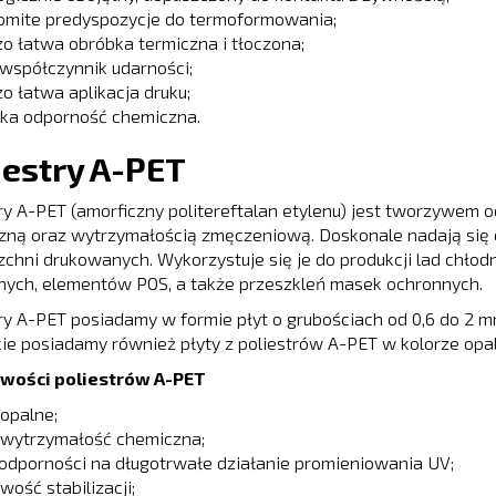
omite predyspozycje do termoformowania;
o łatwa obróbka termiczna i tłoczona;
współczynnik udarności;
o łatwa aplikacja druku;
ka odporność chemiczna.
iestry A-PET
ry A-PET (amorficzny politereftalan etylenu) jest tworzywem 
zną oraz wytrzymałością zmęczeniową. Doskonale nadają się 
chni drukowanych. Wykorzystuje się je do produkcji lad chło
nych, elementów POS, a także przeszkleń masek ochronnych.
ry A-PET posiadamy w formie płyt o grubościach od 0,6 do 2 m
ie posiadamy również płyty z poliestrów A-PET w kolorze opal
wości poliestrów A-PET
opalne;
 wytrzymałość chemiczna;
odporności na długotrwałe działanie promieniowania UV;
wość stabilizacji;