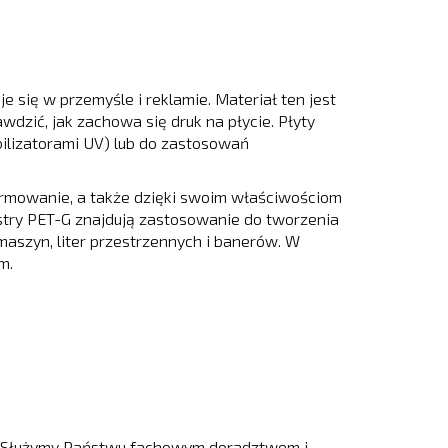
e się w przemyśle i reklamie. Materiał ten jest
dzić, jak zachowa się druk na płycie. Płyty
lizatorami UV) lub do zastosowań
ormowanie, a także dzięki swoim właściwościom
stry PET-G znajdują zastosowanie do tworzenia
aszyn, liter przestrzennych i banerów. W
m.
h. Służymy Państwu fachowym doradztwem i