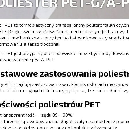
OLIESTER PET-G/A-
er PET to termoplastyczny, transparentny politereftalan etyl
le. Dzięki swoim właściwościom mechanicznym jest sprężysty
enia mechaniczne, a przy tym jest stosunkowo sztywny. Łatwo
rmowaniu, a także tłoczeniu.
er PET jest przyjazny dla środowiska i może być modyfikowany
ować w formie płyt A-PET.
stawowe zastosowania poliest
try PET znajdują zastosowanie w reklamie, osłonach maszyn, 
ach informacyjnych i dekoracyjnych, urządzeniach chłodniczy
ściwości poliestrów PET
transparentność – rzędu 89 – 90%;
a starzeniu spowodowanemu długotrwałym kontaktem z promi
logicznie obojętny, dopuszczony do kontaktu z żywnością;