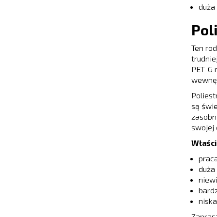
duża
Pol
Ten rod
trudnie
PET-G 
wewnętr
Polies
są świe
zasobni
swojej 
Właści
prac
duża
niew
bardz
niska
Zapras