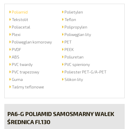
Poliamid
Polietylen
Tekstolit
Teflon
Poliacetal
Polipropylen
Plexi
Poliwęglan lity
Poliwęglan komorowy
PET
PVDF
PEEK
ABS
Poliuretan
PVC twardy
PVC spieniony
PVC trapezowy
Poliester PET-G/A-PET
Guma
Silikon lity
Taśmy teflonowe
PA6-G POLIAMID SAMOSMARNY WAŁEK
ŚREDNICA FI.130