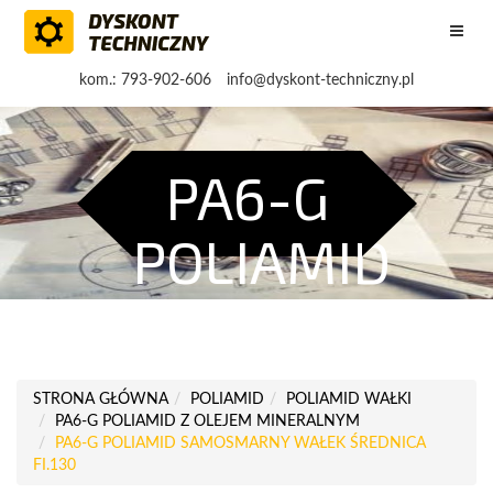
kom.: 793-902-606
info@dyskont-techniczny.pl
PA6-G
POLIAMID
…
STRONA GŁÓWNA
POLIAMID
POLIAMID WAŁKI
PA6-G POLIAMID Z OLEJEM MINERALNYM
PA6-G POLIAMID SAMOSMARNY WAŁEK ŚREDNICA
FI.130