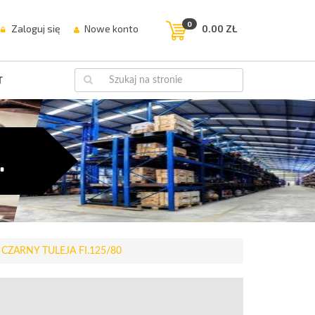
0
Zaloguj się
Nowe konto
0.00 ZŁ
T
…
CZARNY TULEJA FI.125/80