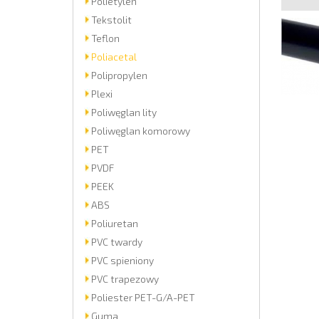
Polietylen
Tekstolit
Teflon
Poliacetal
Polipropylen
Plexi
Poliwęglan lity
Poliwęglan komorowy
PET
PVDF
PEEK
ABS
Poliuretan
PVC twardy
PVC spieniony
PVC trapezowy
Poliester PET-G/A-PET
Guma