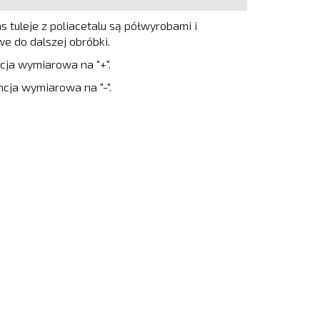
s tuleje z poliacetalu są półwyrobami i
e do dalszej obróbki.
cja wymiarowa na "+".
cja wymiarowa na "-".